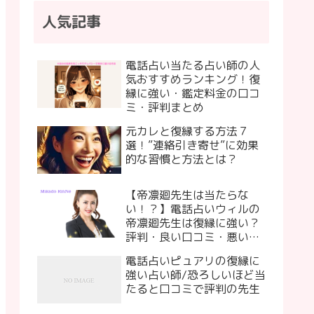
人気記事
電話占い当たる占い師の人
気おすすめランキング！復
縁に強い・鑑定料金の口コ
ミ・評判まとめ
元カレと復縁する方法７
選！”連絡引き寄せ”に効果
的な習慣と方法とは？
【帝凛廻先生は当たらな
い！？】電話占いウィルの
帝凛廻先生は復縁に強い？
評判・良い口コミ・悪い口
コミ
電話占いピュアリの復縁に
強い占い師/恐ろしいほど当
たると口コミで評判の先生