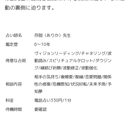
動の裏側に迫ります。
占い師名
存珈（ありか）先生
鑑定歴
6～10年
ヴィジョンリーディング/チャネリング/波
得意な占術
動読み/スピリチュアルタロット/ダウジン
グ/縁結び祈願/波動修正/波動強化
相手の気持ち/複雑愛/復縁/恋愛問題/関係
相談内容
性の修復/危機察知/状況好転/未来予測/予
知夢
料金
電話占い330円/1分
待機時間
要確認