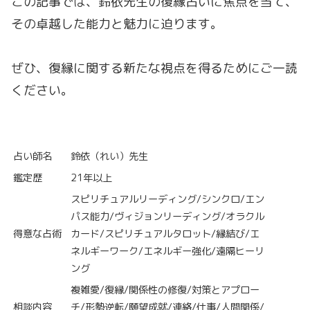
この記事では、鈴依先生の復縁占いに焦点を当て、
その卓越した能力と魅力に迫ります。
ぜひ、復縁に関する新たな視点を得るためにご一読
ください。
占い師名
鈴依（れい）先生
鑑定歴
21年以上
スピリチュアルリーディング/シンクロ/エン
パス能力/ヴィジョンリーディング/オラクル
得意な占術
カード/スピリチュアルタロット/縁結び/エ
ネルギーワーク/エネルギー強化/遠隔ヒーリ
ング
複雑愛/復縁/関係性の修復/対策とアプロー
相談内容
チ/形勢逆転/願望成就/連絡/仕事/人間関係/