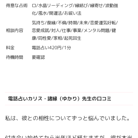
得意な占術
ロ/水晶リーディング/縁結び/縁寄せ/波動強
化/風水/開運法/お祓い法
気持ち/復縁/不倫/時期/未来/恋愛運気好転/
相談内容
恋愛成就/対人/仕事/事業/メンタル問題/健
康/同性愛/家相/起死回生
料金
電話占い420円/1分
待機時間
要確認
電話占いカリス・諸縁（ゆかり）先生の口コミ
私は、彼との相性についてずっと悩んでいました。
付き合い始めてから半年ほど経ちますが、彼が本当