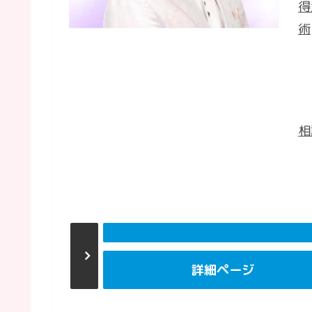
得
術
相
詳細ページ