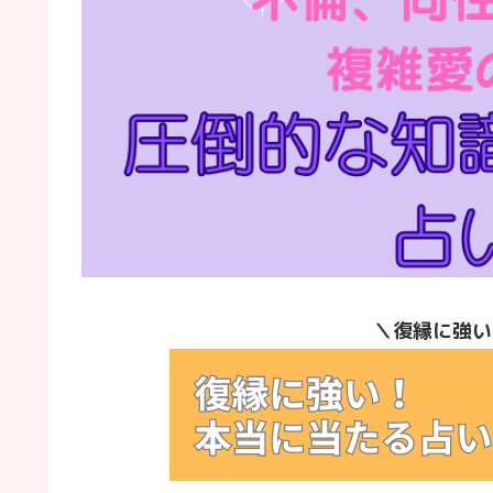
＼復縁に強い