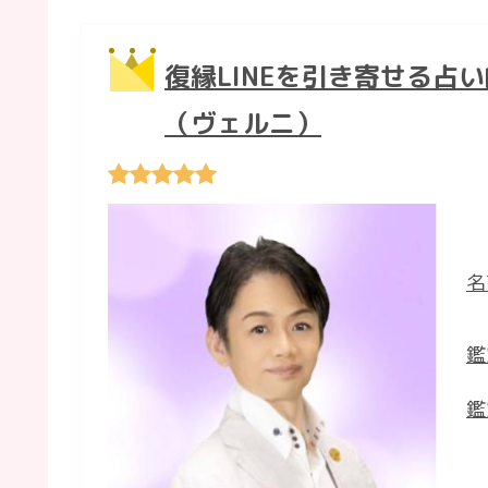
復縁LINEを引き寄せる占
（ヴェルニ）
名
鑑
鑑