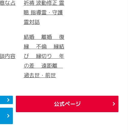
意な占
祈祷 波動修正 霊
聴 指導霊・守護
霊対話
結婚 離婚 復
縁 不倫 縁結
談内容
び 縁切り 年
の差 遠距離
過去世・前世
公式ページ