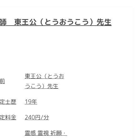
い師 東王公（とうおうこう）先生
東王公（とうお
前
うこう）先生
定士歴
19年
定料金
240円/分
霊感 霊視 祈願・