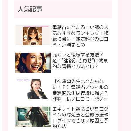
人気記事
電話占い当たる占い師の人
気おすすめランキング！復
縁に強い・鑑定料金の口コ
ミ・評判まとめ
元カレと復縁する方法７
選！”連絡引き寄せ”に効果
的な習慣と方法とは？
【帝凛廻先生は当たらな
い！？】電話占いウィルの
帝凛廻先生は復縁に強い？
評判・良い口コミ・悪い口
コミ
エキサイト電話占いをログ
インの対処法と登録方法や
ログインできない原因と予
約方法