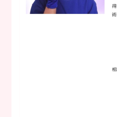
得
術
相