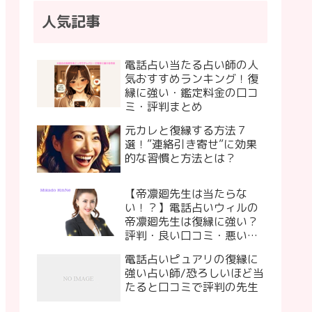
人気記事
電話占い当たる占い師の人
気おすすめランキング！復
縁に強い・鑑定料金の口コ
ミ・評判まとめ
元カレと復縁する方法７
選！”連絡引き寄せ”に効果
的な習慣と方法とは？
【帝凛廻先生は当たらな
い！？】電話占いウィルの
帝凛廻先生は復縁に強い？
評判・良い口コミ・悪い口
コミ
電話占いピュアリの復縁に
強い占い師/恐ろしいほど当
たると口コミで評判の先生