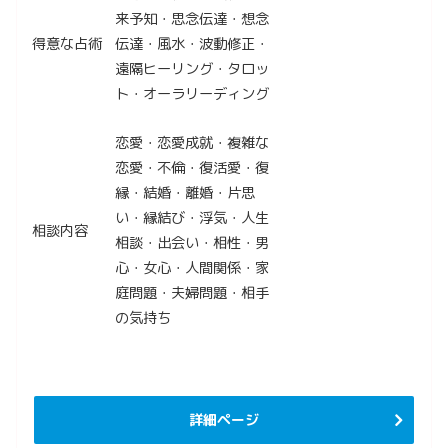
来予知・思念伝達・想念
得意な占術
伝達・風水・波動修正・
遠隔ヒーリング・タロッ
ト・オーラリーディング
恋愛・恋愛成就・複雑な
恋愛・不倫・復活愛・復
縁・結婚・離婚・片思
い・縁結び・浮気・人生
相談内容
相談・出会い・相性・男
心・女心・人間関係・家
庭問題・夫婦問題・相手
の気持ち
詳細ページ