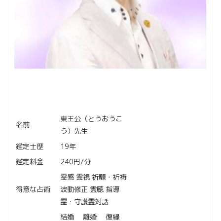
東王公（とうおうこ
名前
う）先生
鑑定士歴
19年
鑑定料金
240円/分
霊感 霊視 祈願・祈祷
得意な占術
波動修正 霊聴 指導
霊・守護霊対話
結婚 離婚 復縁