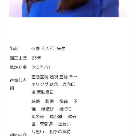
名前
依夢（いぶ）先生
鑑定士歴
23年
鑑定料金
240円/分
霊感霊視 透視 霊聴 チャ
得意な占
ネリング 送念・思念伝
術
達 波動修正
結婚 離婚 復縁 不
倫 縁結び 縁切り
年の差 遠距離 過去
世・恋愛運 出会い
片思い 相手の気持
相談内容