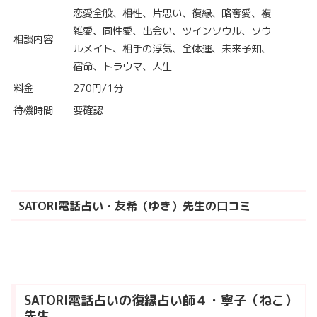
恋愛全般、相性、片思い、復縁、略奪愛、複
雑愛、同性愛、出会い、ツインソウル、ソウ
相談内容
ルメイト、相手の浮気、全体運、未来予知、
宿命、トラウマ、人生
料金
270円/1分
待機時間
要確認
SATORI電話占い・友希（ゆき）先生の口コミ
SATORI電話占いの復縁占い師４・寧子（ねこ）
先生