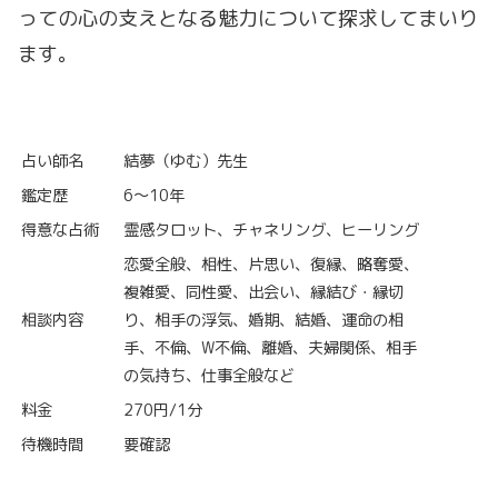
っての心の支えとなる魅力について探求してまいり
ます。
占い師名
結夢（ゆむ）先生
鑑定歴
6～10年
得意な占術
霊感タロット、チャネリング、ヒーリング
恋愛全般、相性、片思い、復縁、略奪愛、
複雑愛、同性愛、出会い、縁結び・縁切
相談内容
り、相手の浮気、婚期、結婚、運命の相
手、不倫、W不倫、離婚、夫婦関係、相手
の気持ち、仕事全般など
料金
270円/1分
待機時間
要確認